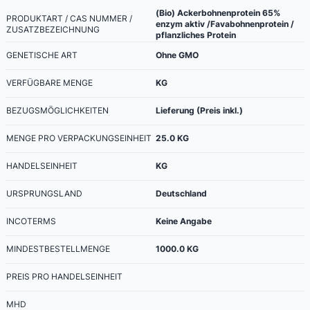
(Bio) Ackerbohnenprotein 65%
PRODUKTART / CAS NUMMER /
enzym aktiv /Favabohnenprotein /
ZUSATZBEZEICHNUNG
pflanzliches Protein
GENETISCHE ART
Ohne GMO
VERFÜGBARE MENGE
KG
BEZUGSMÖGLICHKEITEN
Lieferung (Preis inkl.)
MENGE PRO VERPACKUNGSEINHEIT
25.0
KG
HANDELSEINHEIT
KG
URSPRUNGSLAND
Deutschland
INCOTERMS
Keine Angabe
MINDESTBESTELLMENGE
1000.0
KG
PREIS PRO HANDELSEINHEIT
MHD