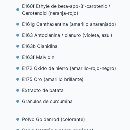
E160f Ethyle de beta-apo-8'-carotenic /
Carotenoid (naranja-rojo)
E161g Canthaxantina (amarillo anaranjado)
E163 Antocianina / cianuro (violeta, azul)
E163b Cianidina
E163f Malvidin
E172 Óxido de hierro (amarillo-rojo-negro)
E175 Oro (amarillo brillante)
Extracto de batata
Gránulos de curcumina
Polvo Goldenrod (colorante)