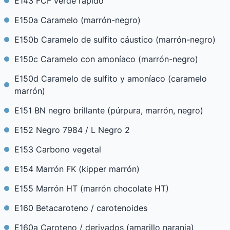
E143 FCF verde rápido
E150a Caramelo (marrón-negro)
E150b Caramelo de sulfito cáustico (marrón-negro)
E150c Caramelo con amoníaco (marrón-negro)
E150d Caramelo de sulfito y amoníaco (caramelo
marrón)
E151 BN negro brillante (púrpura, marrón, negro)
E152 Negro 7984 / L Negro 2
E153 Carbono vegetal
E154 Marrón FK (kipper marrón)
E155 Marrón HT (marrón chocolate HT)
E160 Betacaroteno / carotenoides
E160a Caroteno / derivados (amarillo naranja)