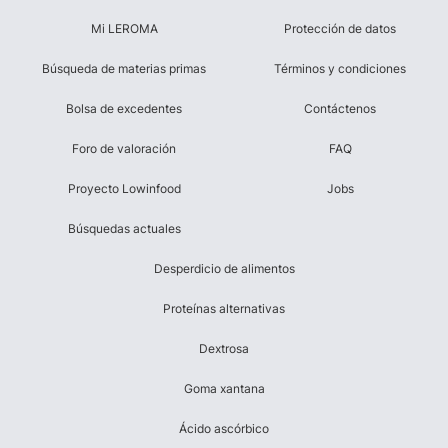
Mi LEROMA
Protección de datos
Búsqueda de materias primas
Términos y condiciones
Bolsa de excedentes
Contáctenos
Foro de valoración
FAQ
Proyecto Lowinfood
Jobs
Búsquedas actuales
Desperdicio de alimentos
Proteínas alternativas
Dextrosa
Goma xantana
Ácido ascórbico