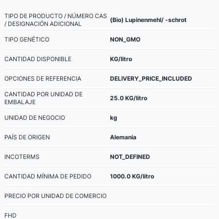
TIPO DE PRODUCTO / NÚMERO CAS
(Bio) Lupinenmehl/ -schrot
/ DESIGNACIÓN ADICIONAL
TIPO GENÉTICO
NON_GMO
CANTIDAD DISPONIBLE
KG/litro
OPCIONES DE REFERENCIA
DELIVERY_PRICE_INCLUDED
CANTIDAD POR UNIDAD DE
25.0
KG/litro
EMBALAJE
UNIDAD DE NEGOCIO
kg
PAÍS DE ORIGEN
Alemania
INCOTERMS
NOT_DEFINED
CANTIDAD MÍNIMA DE PEDIDO
1000.0
KG/litro
PRECIO POR UNIDAD DE COMERCIO
FHD